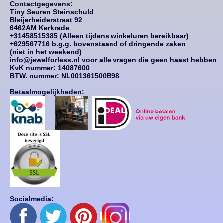
Contactgegevens:
Tiny Seuren Steinschuld
Bleijerheiderstraat 92
6462AM Kerkrade
+31458515385 (Alleen tijdens winkeluren bereikbaar)
+629567716 b.g.g. bovenstaand of dringende zaken
(niet in het weekend)
info@jewelforless.nl voor alle vragen die geen haast hebben
KvK nummer: 14087
600
BTW. nummer: NL001361500B98
Betaalmogelijkheden:
Socialmedia: