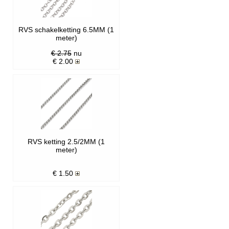
RVS schakelketting 6.5MM (1
meter)
€ 2.75
nu
€
2.00
RVS ketting 2.5/2MM (1
meter)
€
1.50