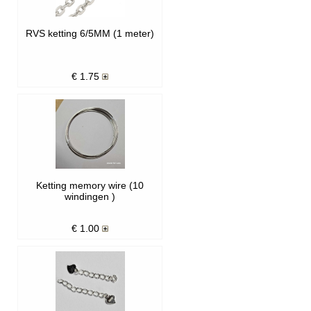
RVS ketting 6/5MM (1 meter)
€
1.75
Ketting memory wire (10
windingen )
€
1.00