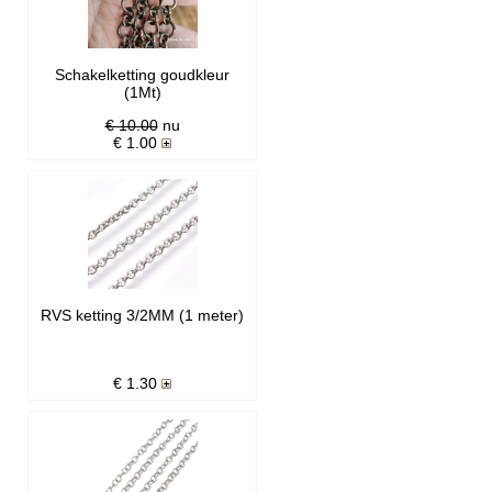
Schakelketting goudkleur
(1Mt)
€ 10.00
nu
€
1.00
RVS ketting 3/2MM (1 meter)
€
1.30