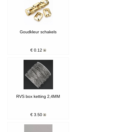
Goudkleur schakels
€
0.12
RVS box ketting 2,4MM
€
3.50