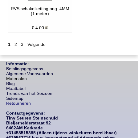
RVS schakelketting ong. 4MM
(1 meter)
€
4.00
1
-
2
-
3
-
Volgende
Informatie:
Betalingsgegevens
Algemene Voorwaarden
Materialen
Blog
Maattabel
Trends van het Seizoen
Sidemap
Retourneren
Contactgegevens:
Tiny Seuren Steinschuld
Bleijerheiderstraat 92
6462AM Kerkrade
+31458515385 (Alleen tijdens winkeluren bereikbaar)
+629567716 b.g.g. bovenstaand of dringende zaken