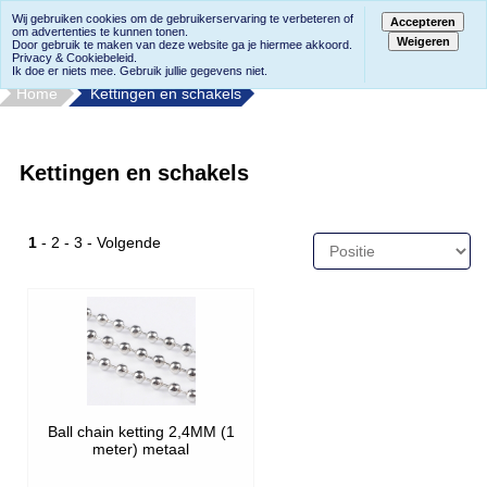
Wij gebruiken cookies om de gebruikerservaring te verbeteren of
Accepteren
om advertenties te kunnen tonen.
Weigeren
Door gebruik te maken van deze website ga je hiermee akkoord.
Privacy & Cookiebeleid.
Ik doe er niets mee. Gebruik jullie gegevens niet.
Home
Kettingen en schakels
Kettingen en schakels
1
-
2
-
3
-
Volgende
Ball chain ketting 2,4MM (1
meter) metaal