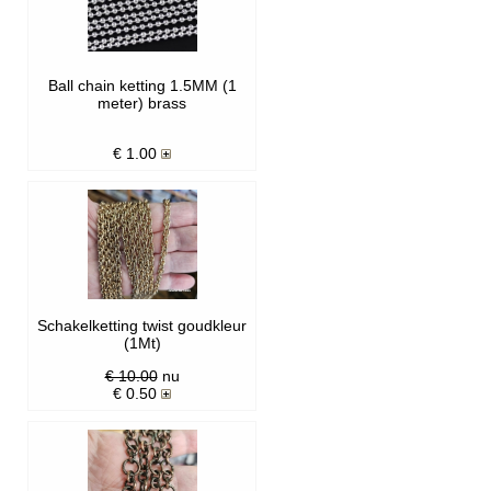
Ball chain ketting 1.5MM (1
meter) brass
€
1.00
Schakelketting twist goudkleur
(1Mt)
€ 10.00
nu
€
0.50