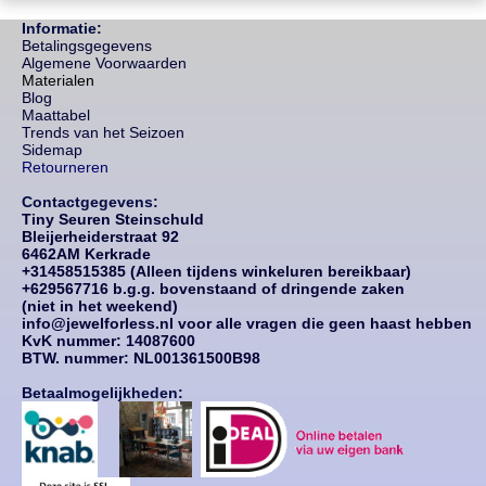
Informatie:
Betalingsgegevens
Algemene Voorwaarden
Materialen
Blog
Maattabel
Trends van het Seizoen
Sidemap
Retourneren
Contactgegevens:
Tiny Seuren Steinschuld
Bleijerheiderstraat 92
6462AM Kerkrade
+31458515385 (Alleen tijdens winkeluren bereikbaar)
+629567716 b.g.g. bovenstaand of dringende zaken
(niet in het weekend)
info@jewelforless.nl voor alle vragen die geen haast hebben
KvK nummer: 14087
600
BTW. nummer: NL001361500B98
Betaalmogelijkheden: