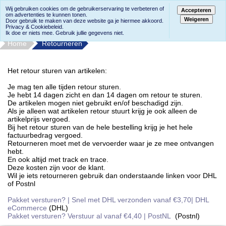
Wij gebruiken cookies om de gebruikerservaring te verbeteren of
Accepteren
om advertenties te kunnen tonen.
Weigeren
Door gebruik te maken van deze website ga je hiermee akkoord.
Privacy & Cookiebeleid.
Ik doe er niets mee. Gebruik jullie gegevens niet.
Home
Retourneren
Het retour sturen van artikelen:
Je mag ten alle tijden retour sturen.
Je hebt 14 dagen zicht en dan 14 dagen om retour te sturen.
De artikelen mogen niet gebruikt en/of beschadigd zijn.
Als je alleen wat artikelen retour stuurt krijg je ook alleen de
artikelprijs vergoed.
Bij het retour sturen van de hele bestelling krijg je het hele
factuurbedrag vergoed.
Retourneren moet met de vervoerder waar je ze mee ontvangen
hebt.
En ook altijd met track en trace.
Deze kosten zijn voor de klant.
Wil je iets retourneren gebruik dan onderstaande linken voor DHL
of Postnl
Pakket versturen? | Snel met DHL verzonden vanaf €3,70| DHL
eCommerce
(DHL)
Pakket versturen? Verstuur al vanaf €4,40 | PostNL
(Postnl)