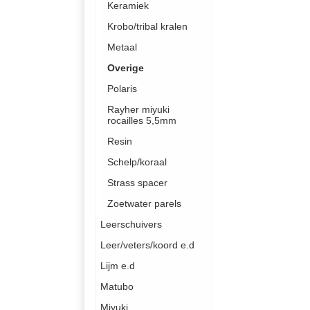
Keramiek
Krobo/tribal kralen
Metaal
Overige
Polaris
Rayher miyuki
rocailles 5,5mm
Resin
Schelp/koraal
Strass spacer
Zoetwater parels
Leerschuivers
Leer/veters/koord e.d
Lijm e.d
Matubo
Miyuki