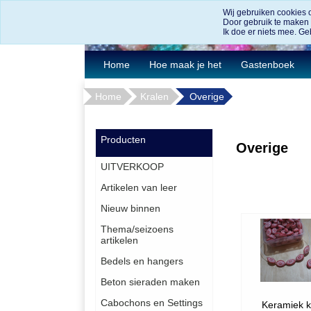
Wij gebruiken cookies 
Door gebruik te maken
Ik doe er niets mee. Geb
Home
Hoe maak je het
Gastenboek
Home
Kralen
Overige
Producten
Overige
UITVERKOOP
Artikelen van leer
Nieuw binnen
Thema/seizoens
artikelen
Bedels en hangers
Beton sieraden maken
Cabochons en Settings
Keramiek k