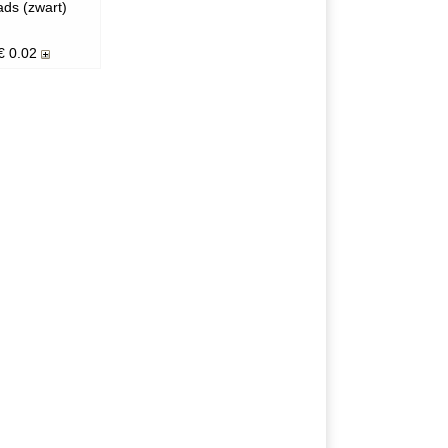
ads (zwart)
€
0.02