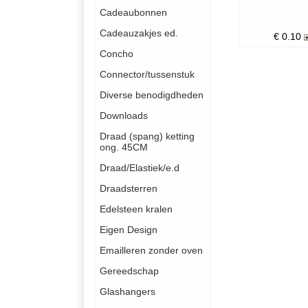
Cadeaubonnen
Cadeauzakjes ed.
€
0.10
Concho
Connector/tussenstuk
Diverse benodigdheden
Downloads
Draad (spang) ketting
ong. 45CM
Draad/Elastiek/e.d
Draadsterren
Edelsteen kralen
Eigen Design
Emailleren zonder oven
Gereedschap
Glashangers