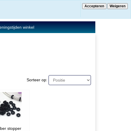
Accepteren
Weigeren
€ 0.00
0 Artikelen
ningstijden winkel
Sorteer op:
ber stopper