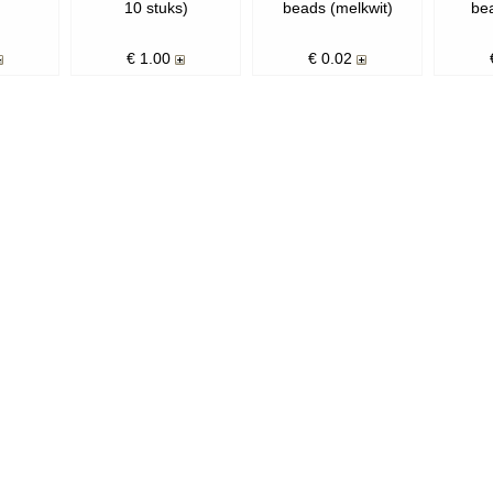
10 stuks)
beads (melkwit)
be
€
1.00
€
0.02