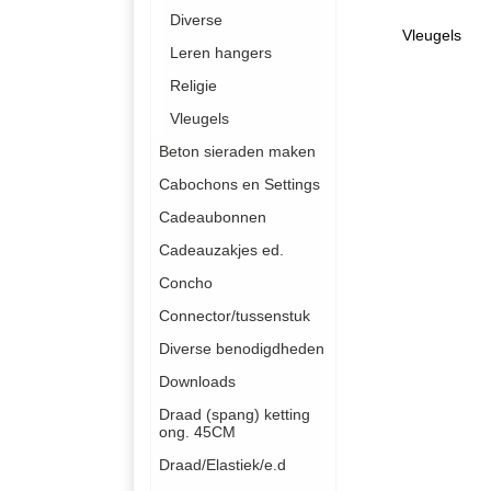
Diverse
Vleugels
Leren hangers
Religie
Vleugels
Beton sieraden maken
Cabochons en Settings
Cadeaubonnen
Cadeauzakjes ed.
Concho
Connector/tussenstuk
Diverse benodigdheden
Downloads
Draad (spang) ketting
ong. 45CM
Draad/Elastiek/e.d