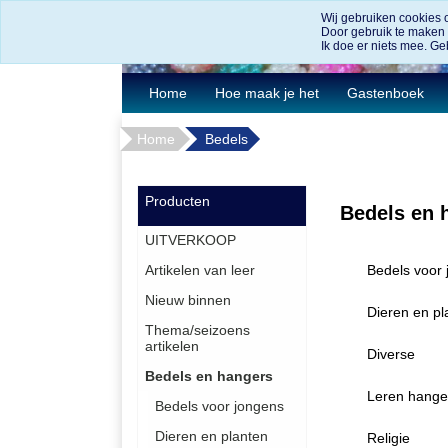
Wij gebruiken cookies 
Door gebruik te maken
Ik doe er niets mee. Geb
Home
Hoe maak je het
Gastenboek
Home
Bedels
Producten
Bedels en 
UITVERKOOP
Bedels voor
Artikelen van leer
Nieuw binnen
Dieren en pl
Thema/seizoens
artikelen
Diverse
Bedels en hangers
Leren hange
Bedels voor jongens
Dieren en planten
Religie