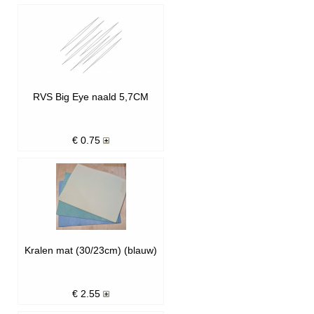
RVS Big Eye naald 5,7CM
€
0.75
Kralen mat (30/23cm) (blauw)
€
2.55