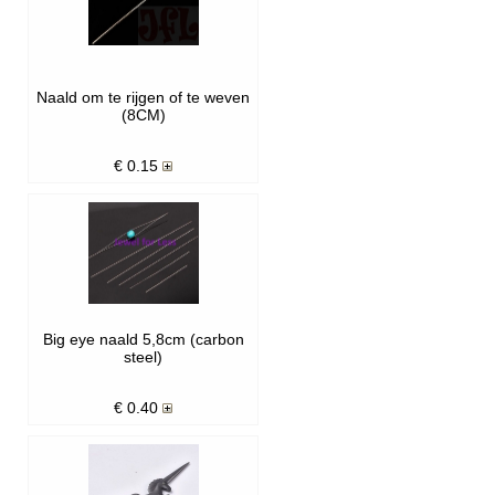
Naald om te rijgen of te weven
(8CM)
€
0.15
Big eye naald 5,8cm (carbon
steel)
€
0.40