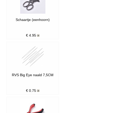
Schaartje (eenhoorn)
€
4.95
RVS Big Eye naald 7,5CM
€
0.75