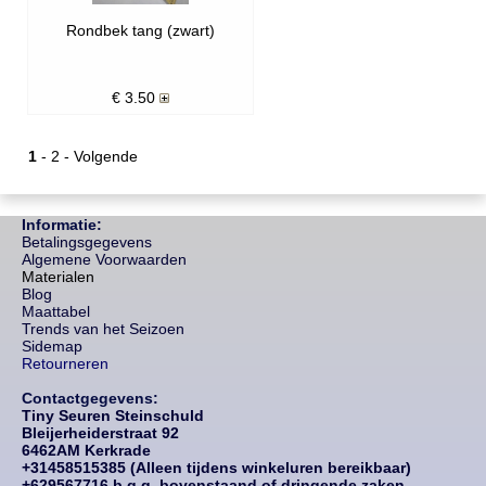
Rondbek tang (zwart)
€
3.50
1
-
2
-
Volgende
Informatie:
Betalingsgegevens
Algemene Voorwaarden
Materialen
Blog
Maattabel
Trends van het Seizoen
Sidemap
Retourneren
Contactgegevens:
Tiny Seuren Steinschuld
Bleijerheiderstraat 92
6462AM Kerkrade
+31458515385 (Alleen tijdens winkeluren bereikbaar)
+629567716 b.g.g. bovenstaand of dringende zaken