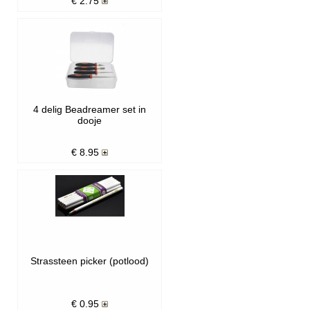
€
2.75
4 delig Beadreamer set in
dooje
€
8.95
Strassteen picker (potlood)
€
0.95