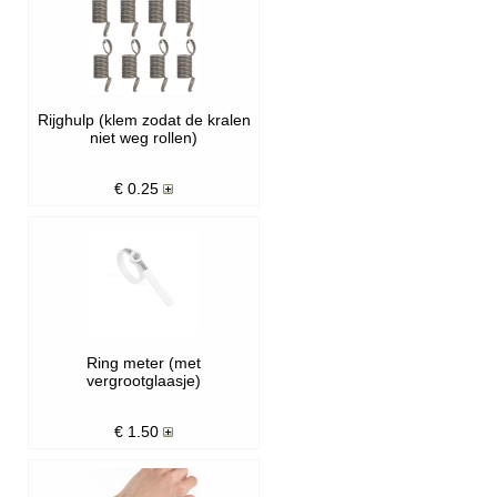
Rijghulp (klem zodat de kralen
niet weg rollen)
€
0.25
Ring meter (met
vergrootglaasje)
€
1.50