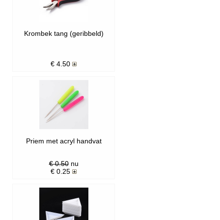
Krombek tang (geribbeld)
€
4.50
Priem met acryl handvat
€ 0.50
nu
€
0.25