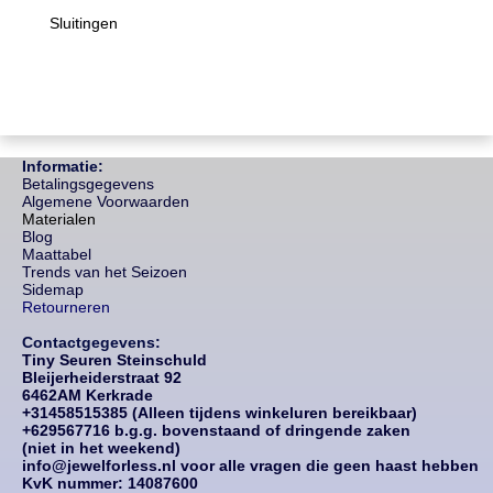
Sluitingen
Informatie:
Betalingsgegevens
Algemene Voorwaarden
Materialen
Blog
Maattabel
Trends van het Seizoen
Sidemap
Retourneren
Contactgegevens:
Tiny Seuren Steinschuld
Bleijerheiderstraat 92
6462AM Kerkrade
+31458515385 (Alleen tijdens winkeluren bereikbaar)
+629567716 b.g.g. bovenstaand of dringende zaken
(niet in het weekend)
info@jewelforless.nl voor alle vragen die geen haast hebben
KvK nummer: 14087
600