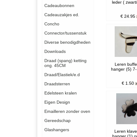
leder ( zwart
Cadeaubonnen
Cadeauzakjes ed.
€
24.95
Concho
Connector/tussenstuk
Diverse benodigdheden
Downloads
Draad (spang) ketting
Leren buffe
ong. 45CM
hanger (5) 7
Draad/Elastiek/e.d
€
1.50
Draadsterren
Edelsteen kralen
Eigen Design
Emailleren zonder oven
Gereedschap
Glashangers
Leren klave
hanger (1) o