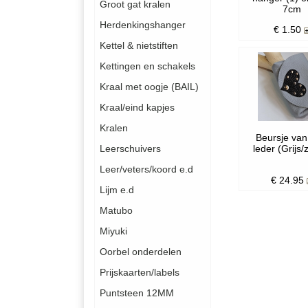
Groot gat kralen
7cm
Herdenkingshanger
€
1.50
Kettel & nietstiften
Kettingen en schakels
Kraal met oogje (BAIL)
Kraal/eind kapjes
Kralen
Beursje van
leder (Grijs/
Leerschuivers
Leer/veters/koord e.d
€
24.95
Lijm e.d
Matubo
Miyuki
Oorbel onderdelen
Prijskaarten/labels
Puntsteen 12MM