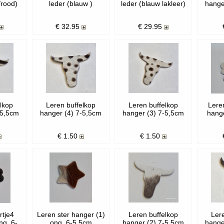
/rood)
leder (blauw )
leder (blauw lakleer)
hange
€
32.95
€
29.95
lkop
Leren buffelkop
Leren buffelkop
Lere
-5,5cm
hanger (4) 7-5,5cm
hanger (3) 7-5,5cm
hange
€
1.50
€
1.50
rtje4
Leren ster hanger (1)
Leren buffelkop
Ler
ng. 6-
ong. 6-5,5cm
hanger (2) 7-5,5cm
hange