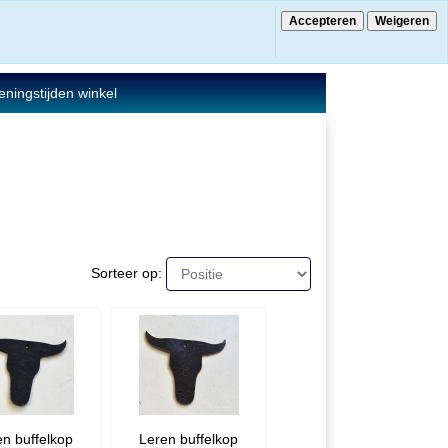
Accepteren
Weigeren
€ 0.00
0 Artikelen
ningstijden winkel
Sorteer op:
en buffelkop
Leren buffelkop