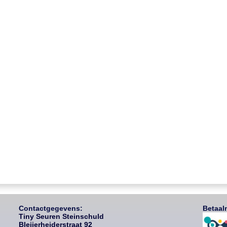
Contactgegevens:
Betaal
Tiny Seuren Steinschuld
Bleijerheiderstraat 92