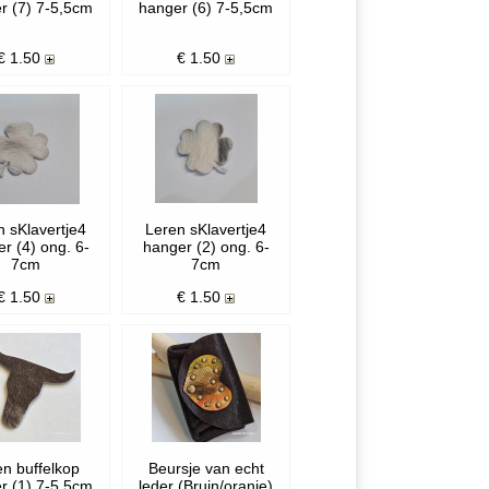
r (7) 7-5,5cm
hanger (6) 7-5,5cm
€
1.50
€
1.50
n sKlavertje4
Leren sKlavertje4
r (4) ong. 6-
hanger (2) ong. 6-
7cm
7cm
€
1.50
€
1.50
en buffelkop
Beursje van echt
r (1) 7-5,5cm
leder (Bruin/oranje)