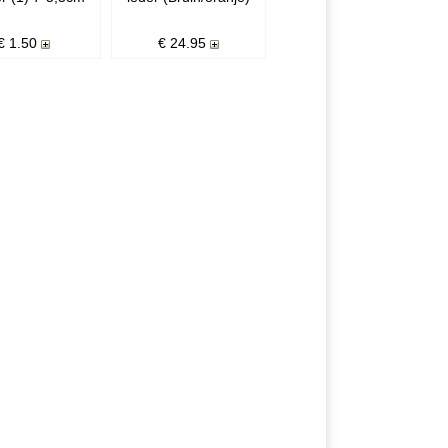
€
1.50
€
24.95