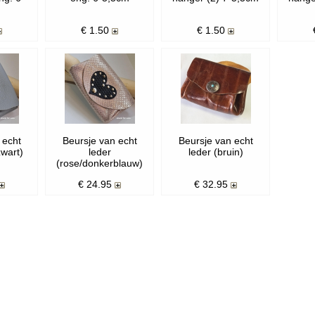
€
1.50
€
1.50
 echt
Beursje van echt
Beursje van echt
zwart)
leder
leder (bruin)
(rose/donkerblauw)
€
24.95
€
32.95