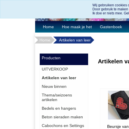
Wij gebruiken cookies 
Door gebruik te maken
Ik doe er niets mee. Geb
Home
Hoe maak je het
Gastenboek
Home
Artikelen van leer
Producten
Artikelen v
UITVERKOOP
Artikelen van leer
Nieuw binnen
Thema/seizoens
artikelen
Bedels en hangers
Beton sieraden maken
Cabochons en Settings
Beursje van