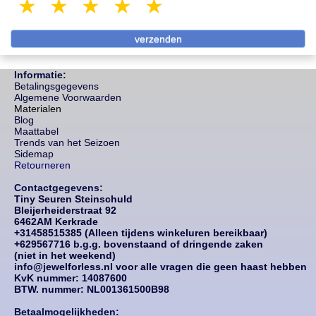
1 star
2 stars
3 stars
4 stars
5 stars
Informatie:
Betalingsgegevens
Algemene Voorwaarden
Materialen
Blog
Maattabel
Trends van het Seizoen
Sidemap
Retourneren
Contactgegevens:
Tiny Seuren Steinschuld
Bleijerheiderstraat 92
6462AM Kerkrade
+31458515385 (Alleen tijdens winkeluren bereikbaar)
+629567716 b.g.g. bovenstaand of dringende zaken
(niet in het weekend)
info@jewelforless.nl voor alle vragen die geen haast hebben
KvK nummer: 14087
600
BTW. nummer: NL001361500B98
Betaalmogelijkheden: