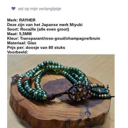
zet op mijn verlanglijstje
Merk: RAYHER
Deze zijn van het Japanse merk Miyuki
Soort: Rocaille (alle even groot)
Maat: 5,5MM
Kleur: Transparant/rose-goud/champagne/bruin
Materiaal: Glas
Prijs per: doosje van 80 stuks
Voorbeeld: