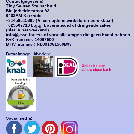
Contactgegevens:
Tiny Seuren Steinschuld
Bleijerheiderstraat 92
6462AM Kerkrade
+31458515385 (Alleen tijdens winkeluren bereikbaar)
+629567716 b.g.g. bovenstaand of dringende zaken
(niet in het weekend)
info@jewelforless.nl voor alle vragen die geen haast hebben
KvK nummer: 14087
600
BTW. nummer: NL001361500B98
Betaalmogelijkheden:
Socialmedia: