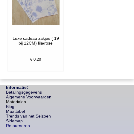
Luxe cadeau zakjes ( 19
bij 12CM) lila/rose
€ 0.20
Informatie:
Betalingsgegevens
Algemene Voorwaarden
Materialen
Blog
Maattabel
Trends van het Seizoen
Sidemap
Retourneren