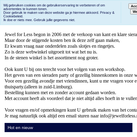
Wij gebruiken cookies om de gebruikerservaring te verbeteren of om
Acc
advertenties te kunnen tonen.
We
Door gebruik te maken van deze website ga je hiermee akkoord.
Privacy &
Cookiebeleid.
Ik doe er niets mee. Gebruik jullie gegevens niet.
Jewel for Less begon in 2006 met de verkoop van kant en klare sierad
Maar door de stijgende kosten ben ik deze zelf gaan maken, 

Er kwam vraag naar onderdelen zoals slotjes en ringetjes.

Zo is deze webwinkel uitgroeit tot wat het nu is.

In de stenen winkel is het assortiment nog groter.

Ook kunt U bij ons terecht voor het volgen van een workshop.

Het geven van een sieraden party of gezellig binnenkomen in onze wi
Voor een gezellig avondje met vriendinnen, kunt u me vragen voor e
thuisparty.(alleen in zuid-Limburg).

Bestelling kunnen met en zonder account gedaan worden.

Met account heeft als voordeel dat je niet altijd alles hoeft in te vullen
Voor vragen en/of opmerkingen kunt U gebruik maken van het contact
Je mag natuurlijk ook altijd een email sturen naar info@jewelforless.
Hot en nieuw