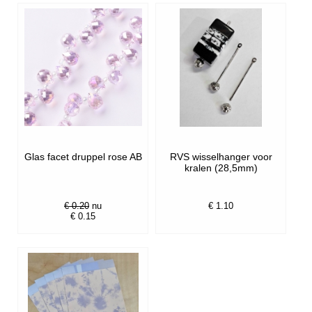
Glas facet druppel rose AB
RVS wisselhanger voor
kralen (28,5mm)
€ 0.20
nu
€ 1.10
€ 0.15