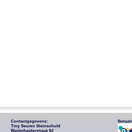
Contactgegevens:
Betaal
Tiny Seuren Steinschuld
Bleijerheiderstraat 92