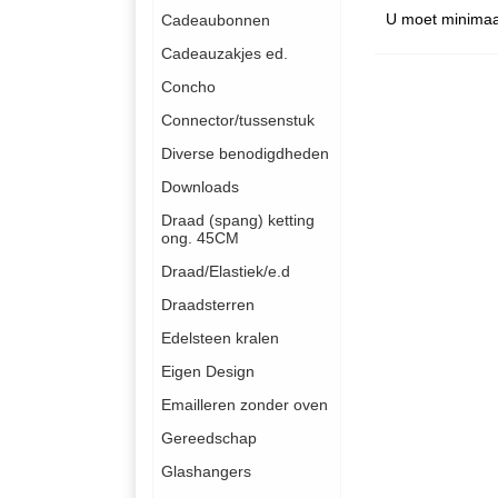
U moet minimaa
Cadeaubonnen
Cadeauzakjes ed.
Concho
Connector/tussenstuk
Diverse benodigdheden
Downloads
Draad (spang) ketting
ong. 45CM
Draad/Elastiek/e.d
Draadsterren
Edelsteen kralen
Eigen Design
Emailleren zonder oven
Gereedschap
Glashangers