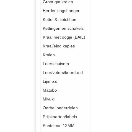
Groot gat kralen
Herdenkingshanger
Kettel & nietstiften
Kettingen en schakels
Kraal met oogje (BAIL)
Kraal/eind kapjes
Kralen
Leerschuivers
Leer/veters/koord e.d
Lijm e.d
Matubo
Miyuki
Oorbel onderdelen
Prijskaarten/labels
Puntsteen 12MM