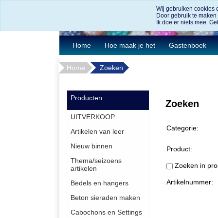
Wij gebruiken cookies 
Door gebruik te maken
Ik doe er niets mee. Geb
Home
Hoe maak je het
Gastenboek
Home
Zoeken
Producten
Zoeken
UITVERKOOP
Categorie:
Artikelen van leer
Nieuw binnen
Product:
Thema/seizoens
Zoeken in pro
artikelen
Artikelnummer:
Bedels en hangers
Beton sieraden maken
Cabochons en Settings