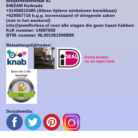
Bleijerheiderstraat 92
6462AM Kerkrade
+31458515385 (Alleen tijdens winkeluren bereikbaar)
+629567716 b.g.g. bovenstaand of dringende zaken
(niet in het weekend)
info@jewelforless.nl voor alle vragen die geen haast hebben
KvK nummer: 14087
600
BTW. nummer: NL001361500B98
Betaalmogelijkheden:
Socialmedia: