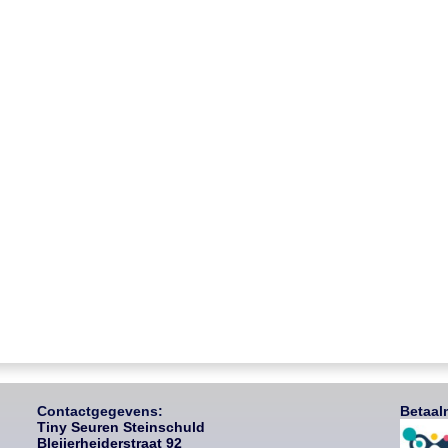
Contactgegevens:
Betaal
Tiny Seuren Steinschuld
Bleijerheiderstraat 92