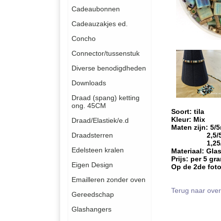
Cadeaubonnen
Cadeauzakjes ed.
Concho
Connector/tussenstuk
Diverse benodigdheden
Downloads
Draad (spang) ketting
ong. 45CM
Soort: tila
Kleur: Mix
Draad/Elastiek/e.d
Maten zijn: 5
2,5/5
Draadsterren
1,25/5
Edelsteen kralen
Materiaal: Gla
Prijs: per 5 gr
Eigen Design
Op de 2de foto
Emailleren zonder oven
Terug naar over
Gereedschap
Glashangers