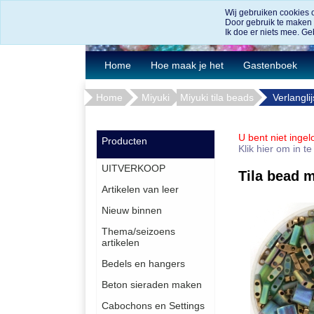
Wij gebruiken cookies 
Door gebruik te maken
Ik doe er niets mee. Geb
Home
Hoe maak je het
Gastenboek
Home
Miyuki
Miyuki tila beads
Verlanglij
U bent niet ingel
Producten
Klik hier om in t
UITVERKOOP
Tila bead m
Artikelen van leer
Nieuw binnen
Thema/seizoens
artikelen
Bedels en hangers
Beton sieraden maken
Cabochons en Settings