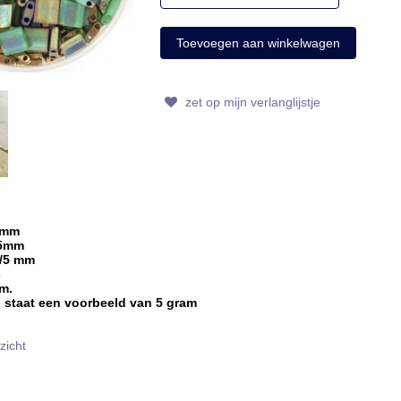
zet op mijn verlanglijstje
/5mm
mm
 mm
s
am.
 staat een voorbeeld van 5 gram
zicht