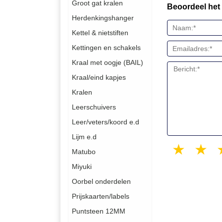
Groot gat kralen
Beoordeel het
Herdenkingshanger
Kettel & nietstiften
Kettingen en schakels
Kraal met oogje (BAIL)
Kraal/eind kapjes
Kralen
Leerschuivers
Leer/veters/koord e.d
Lijm e.d
1 sta
2
Matubo
Miyuki
Oorbel onderdelen
Prijskaarten/labels
Puntsteen 12MM