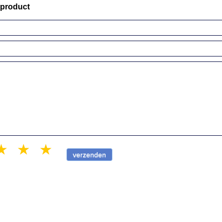
 product
r
 stars
3 stars
4 stars
5 stars