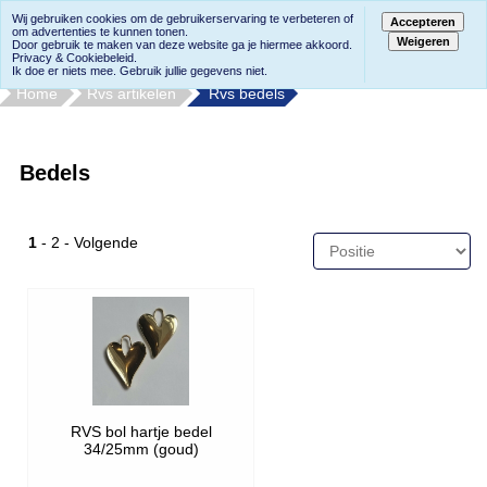
Wij gebruiken cookies om de gebruikerservaring te verbeteren of
Accepteren
om advertenties te kunnen tonen.
Weigeren
Door gebruik te maken van deze website ga je hiermee akkoord.
Privacy & Cookiebeleid.
Ik doe er niets mee. Gebruik jullie gegevens niet.
Home
Rvs artikelen
Rvs bedels
Bedels
1
-
2
-
Volgende
RVS bol hartje bedel
34/25mm (goud)