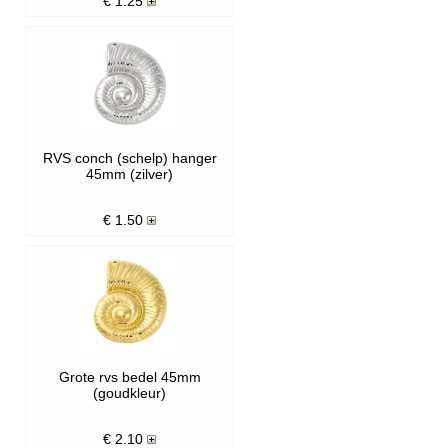
€
1.25
RVS conch (schelp) hanger
45mm (zilver)
€
1.50
Grote rvs bedel 45mm
(goudkleur)
€
2.10