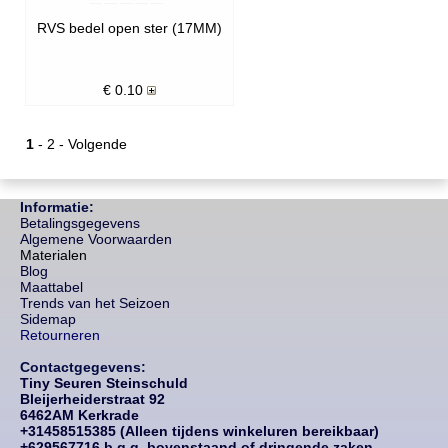
RVS bedel open ster (17MM)
€
0.10
1
-
2
-
Volgende
Informatie:
Betalingsgegevens
Algemene Voorwaarden
Materialen
Blog
Maattabel
Trends van het Seizoen
Sidemap
Retourneren
Contactgegevens:
Tiny Seuren Steinschuld
Bleijerheiderstraat 92
6462AM Kerkrade
+31458515385 (Alleen tijdens winkeluren bereikbaar)
+629567716 b.g.g. bovenstaand of dringende zaken