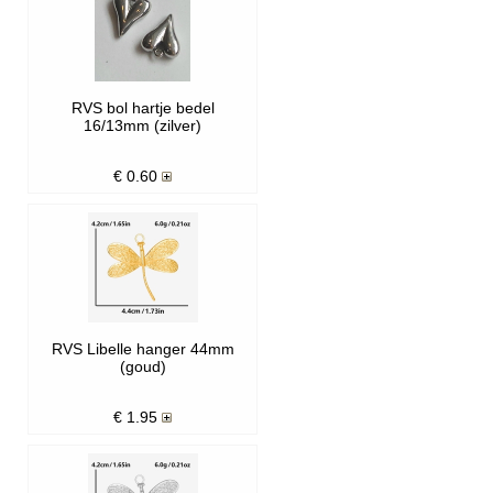
RVS bol hartje bedel
16/13mm (zilver)
€
0.60
RVS Libelle hanger 44mm
(goud)
€
1.95