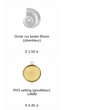
Grote rvs bedel 45mm
(zilverkleur)
€
1.50
RVS setting (goudkleur)
14MM
€
0.45