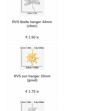
RVS libelle hanger 44mm
(zilver)
€
1.50
RVS zon hanger 33mm
(goud)
€
1.75