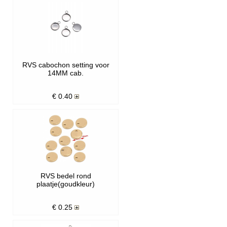
RVS cabochon setting voor
14MM cab.
€
0.40
RVS bedel rond
plaatje(goudkleur)
€
0.25