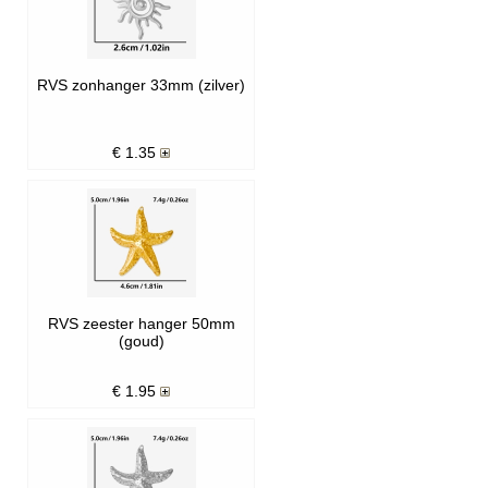
RVS zonhanger 33mm (zilver)
€
1.35
RVS zeester hanger 50mm
(goud)
€
1.95