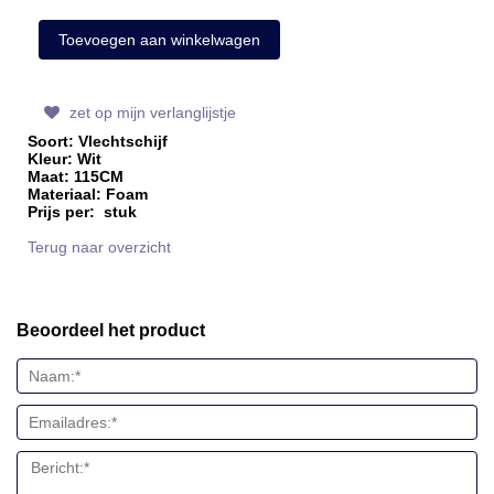
zet op mijn verlanglijstje
Soort: Vlechtschijf
Kleur: Wit
Maat: 115CM
Materiaal: Foam
Prijs per: stuk
Terug naar overzicht
Beoordeel het product