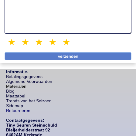
1 star
2 stars
3 stars
4 stars
5 stars
Informatie:
Betalingsgegevens
Algemene Voorwaarden
Materialen
Blog
Maattabel
Trends van het Seizoen
Sidemap
Retourneren
Contactgegevens:
Tiny Seuren Steinschuld
Bleijerheiderstraat 92
6462AM Kerkrade