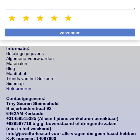
1 star
2 stars
3 stars
4 stars
5 stars
Informatie:
Betalingsgegevens
Algemene Voorwaarden
Materialen
Blog
Maattabel
Trends van het Seizoen
Sidemap
Retourneren
Contactgegevens:
Tiny Seuren Steinschuld
Bleijerheiderstraat 92
6462AM Kerkrade
+31458515385 (Alleen tijdens winkeluren bereikbaar)
+629567716 b.g.g. bovenstaand of dringende zaken
(niet in het weekend)
info@jewelforless.nl voor alle vragen die geen haast hebben
KvK nummer: 14087
600