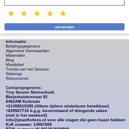
1 star
2 stars
3 stars
4 stars
5 stars
Informatie:
Betalingsgegevens
Algemene Voorwaarden
Materialen
Blog
Maattabel
Trends van het Seizoen
Sidemap
Retourneren
Contactgegevens:
Tiny Seuren Steinschuld
Bleijerheiderstraat 92
6462AM Kerkrade
+31458515385 (Alleen tijdens winkeluren bereikbaar)
+629567716 b.g.g. bovenstaand of dringende zaken
(niet in het weekend)
info@jewelforless.nl voor alle vragen die geen haast hebben
KvK nummer: 14087
600