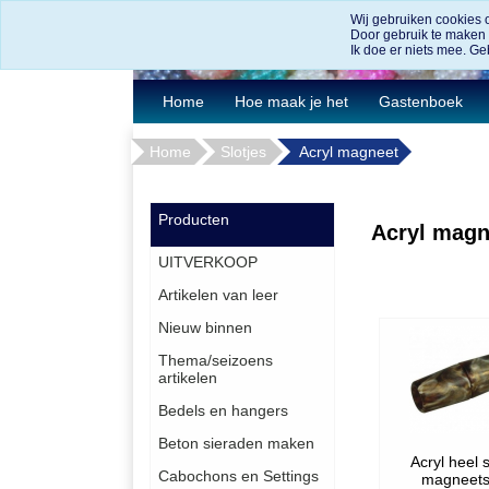
Wij gebruiken cookies 
Door gebruik te maken
Ik doe er niets mee. Geb
Home
Hoe maak je het
Gastenboek
Home
Slotjes
Acryl magneet
Producten
Acryl magn
UITVERKOOP
Artikelen van leer
Nieuw binnen
Thema/seizoens
artikelen
Bedels en hangers
Beton sieraden maken
Acryl heel 
Cabochons en Settings
magneets