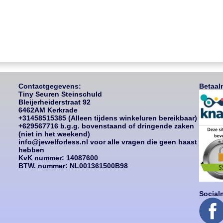
Contactgegevens:
Betaal
Tiny Seuren Steinschuld
Bleijerheiderstraat 92
6462AM Kerkrade
+31458515385 (Alleen tijdens winkeluren bereikbaar)
+629567716 b.g.g. bovenstaand of dringende zaken
(niet in het weekend)
info@jewelforless.nl voor alle vragen die geen haast
hebben
KvK nummer: 14087
600
BTW. nummer: NL001361500B98
Social