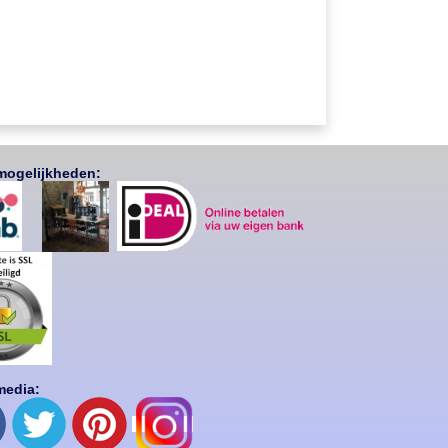
mogelijkheden:
media: