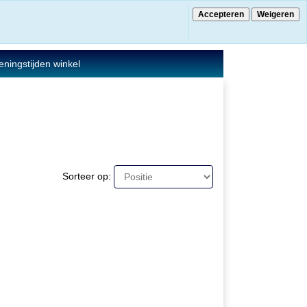
Accepteren
Weigeren
€ 0.00
0 Artikelen
ningstijden winkel
Sorteer op: