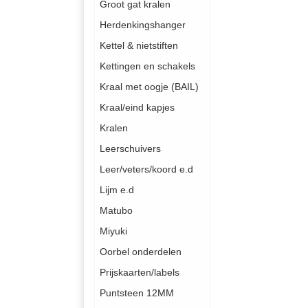
Groot gat kralen
Herdenkingshanger
Kettel & nietstiften
Kettingen en schakels
Kraal met oogje (BAIL)
Kraal/eind kapjes
Kralen
Leerschuivers
Leer/veters/koord e.d
Lijm e.d
Matubo
Miyuki
Oorbel onderdelen
Prijskaarten/labels
Puntsteen 12MM