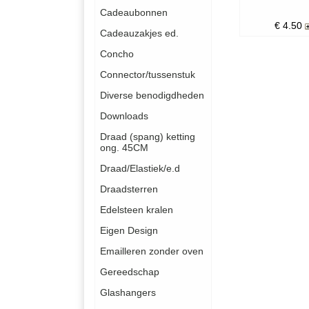
Cadeaubonnen
€
4.50
Cadeauzakjes ed.
Concho
Connector/tussenstuk
Diverse benodigdheden
Downloads
Draad (spang) ketting
ong. 45CM
Draad/Elastiek/e.d
Draadsterren
Edelsteen kralen
Eigen Design
Emailleren zonder oven
Gereedschap
Glashangers