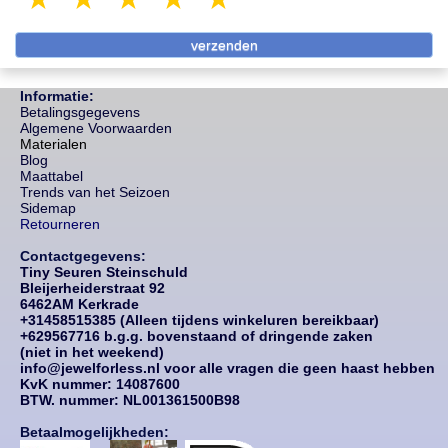
Informatie:
Betalingsgegevens
Algemene Voorwaarden
Materialen
Blog
Maattabel
Trends van het Seizoen
Sidemap
Retourneren
Contactgegevens:
Tiny Seuren Steinschuld
Bleijerheiderstraat 92
6462AM Kerkrade
+31458515385 (Alleen tijdens winkeluren bereikbaar)
+629567716 b.g.g. bovenstaand of dringende zaken
(niet in het weekend)
info@jewelforless.nl voor alle vragen die geen haast hebben
KvK nummer: 14087
600
BTW. nummer: NL001361500B98
Betaalmogelijkheden: