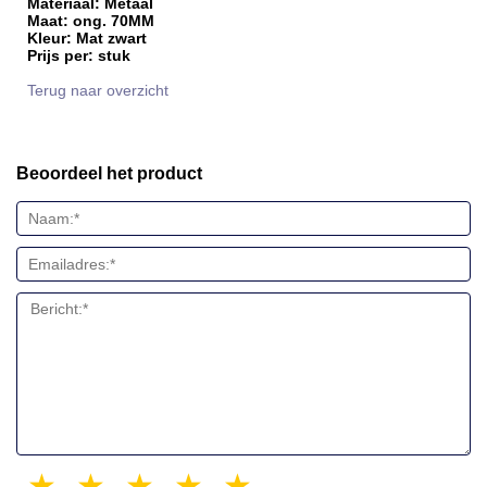
Materiaal: Metaal
Maat: ong. 70MM
Kleur: Mat zwart
Prijs per: stuk
Terug naar overzicht
Beoordeel het product
1 star
2 stars
3 stars
4 stars
5 stars