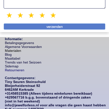
1 star
2 stars
3 stars
4 stars
5 stars
Informatie:
Betalingsgegevens
Algemene Voorwaarden
Materialen
Blog
Maattabel
Trends van het Seizoen
Sidemap
Retourneren
Contactgegevens:
Tiny Seuren Steinschuld
Bleijerheiderstraat 92
6462AM Kerkrade
+31458515385 (Alleen tijdens winkeluren bereikbaar)
+629567716 b.g.g. bovenstaand of dringende zaken
(niet in het weekend)
info@jewelforless.nl voor alle vragen die geen haast hebben