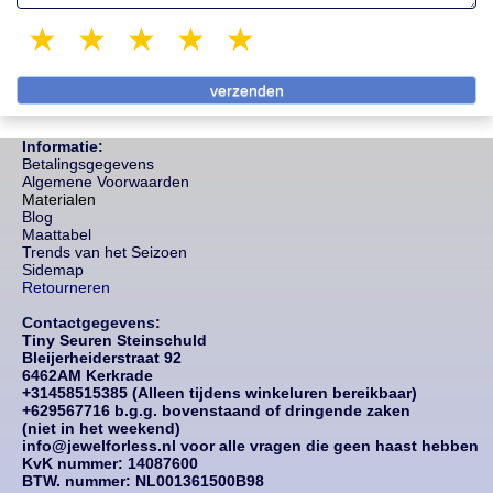
1 star
2 stars
3 stars
4 stars
5 stars
Informatie:
Betalingsgegevens
Algemene Voorwaarden
Materialen
Blog
Maattabel
Trends van het Seizoen
Sidemap
Retourneren
Contactgegevens:
Tiny Seuren Steinschuld
Bleijerheiderstraat 92
6462AM Kerkrade
+31458515385 (Alleen tijdens winkeluren bereikbaar)
+629567716 b.g.g. bovenstaand of dringende zaken
(niet in het weekend)
info@jewelforless.nl voor alle vragen die geen haast hebben
KvK nummer: 14087
600
BTW. nummer: NL001361500B98