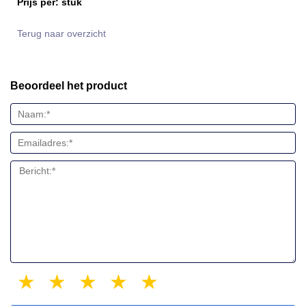
Prijs per: stuk
Terug naar overzicht
Beoordeel het product
1 star
2 stars
3 stars
4 stars
5 stars