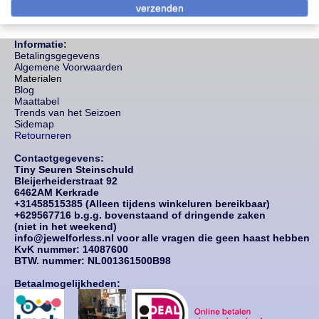
Informatie:
Betalingsgegevens
Algemene Voorwaarden
Materialen
Blog
Maattabel
Trends van het Seizoen
Sidemap
Retourneren
Contactgegevens:
Tiny Seuren Steinschuld
Bleijerheiderstraat 92
6462AM Kerkrade
+31458515385 (Alleen tijdens winkeluren bereikbaar)
+629567716 b.g.g. bovenstaand of dringende zaken
(niet in het weekend)
info@jewelforless.nl voor alle vragen die geen haast hebben
KvK nummer: 14087
600
BTW. nummer: NL001361500B98
Betaalmogelijkheden: