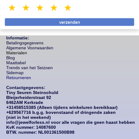
1 star
2 stars
3 stars
4 stars
5 stars
Informatie:
Betalingsgegevens
Algemene Voorwaarden
Materialen
Blog
Maattabel
Trends van het Seizoen
Sidemap
Retourneren
Contactgegevens:
Tiny Seuren Steinschuld
Bleijerheiderstraat 92
6462AM Kerkrade
+31458515385 (Alleen tijdens winkeluren bereikbaar)
+629567716 b.g.g. bovenstaand of dringende zaken
(niet in het weekend)
info@jewelforless.nl voor alle vragen die geen haast hebben
KvK nummer: 14087
600
BTW. nummer: NL001361500B98