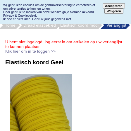
Wij gebruiken cookies om de gebruikerservaring te verbeteren of
Accepteren
om advertenties te kunnen tonen.
Weigeren
Door gebruik te maken van deze website ga je hiermee akkoord.
Privacy & Cookiebeleid.
Ik doe er niets mee. Gebruik jullie gegevens niet.
Home
Draad elastiek ed
Elastisch koord modi
Verlanglijst
U bent niet ingelogd, log eerst in om artikelen op uw verlanglijst
te kunnen plaatsen.
Klik hier om in te loggen >>
Elastisch koord Geel