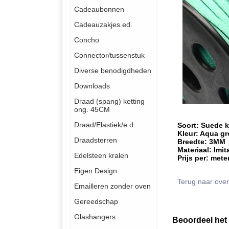
Cadeaubonnen
Cadeauzakjes ed.
Concho
Connector/tussenstuk
Diverse benodigdheden
Downloads
Draad (spang) ketting
ong. 45CM
Draad/Elastiek/e.d
Soort: Suede 
Kleur: Aqua g
Draadsterren
Breedte: 3MM
Materiaal: Imit
Edelsteen kralen
Prijs per: mete
Eigen Design
Terug naar over
Emailleren zonder oven
Gereedschap
Glashangers
Beoordeel het