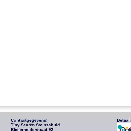
Contactgegevens:
Betaal
Tiny Seuren Steinschuld
Bleijerheiderstraat 92