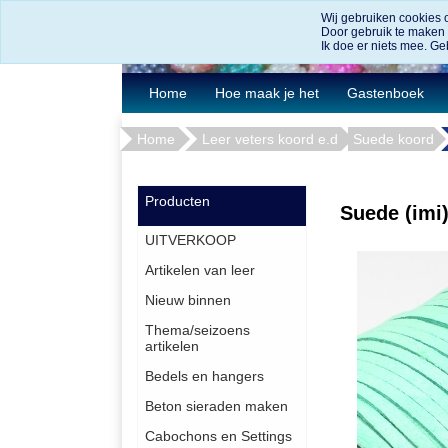
Wij gebruiken cookies 
Door gebruik te maken
Ik doe er niets mee. Geb
Home
Hoe maak je het
Gastenboek
Home
Leer veters koord e.d
Suede koord
Producten
Suede (imi
UITVERKOOP
Artikelen van leer
Nieuw binnen
Thema/seizoens
artikelen
Bedels en hangers
Beton sieraden maken
Cabochons en Settings