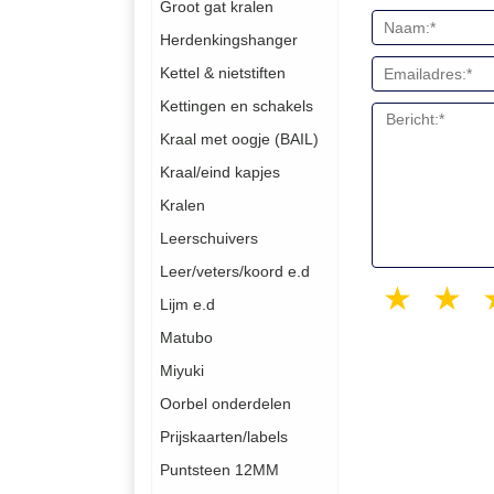
Groot gat kralen
Herdenkingshanger
Kettel & nietstiften
Kettingen en schakels
Kraal met oogje (BAIL)
Kraal/eind kapjes
Kralen
Leerschuivers
Leer/veters/koord e.d
1 sta
2
Lijm e.d
Matubo
Miyuki
Oorbel onderdelen
Prijskaarten/labels
Puntsteen 12MM