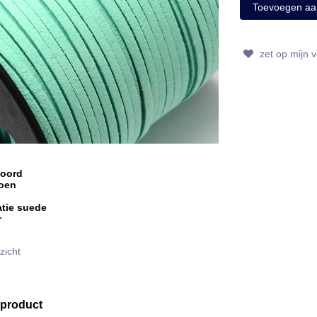
zet op mijn ve
koord
roen
atie suede
r
zicht
 product