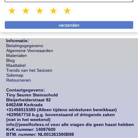
1 star
2 stars
3 stars
4 stars
5 stars
Informatie:
Betalingsgegevens
Algemene Voorwaarden
Materialen
Blog
Maattabel
Trends van het Seizoen
Sidemap
Retourneren
Contactgegevens:
Tiny Seuren Steinschuld
Bleijerheiderstraat 92
6462AM Kerkrade
+31458515385 (Alleen tijdens winkeluren bereikbaar)
+629567716 b.g.g. bovenstaand of dringende zaken
(niet in het weekend)
info@jewelforless.nl voor alle vragen die geen haast hebben
KvK nummer: 14087
600
BTW. nummer: NL001361500B98