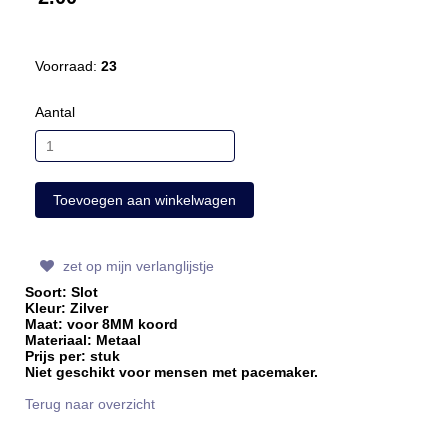
Voorraad:
23
Aantal
zet op mijn verlanglijstje
Soort: Slot
Kleur: Zilver
Maat: voor 8MM koord
Materiaal: Metaal
Prijs per: stuk
Niet geschikt voor mensen met pacemaker.
Terug naar overzicht