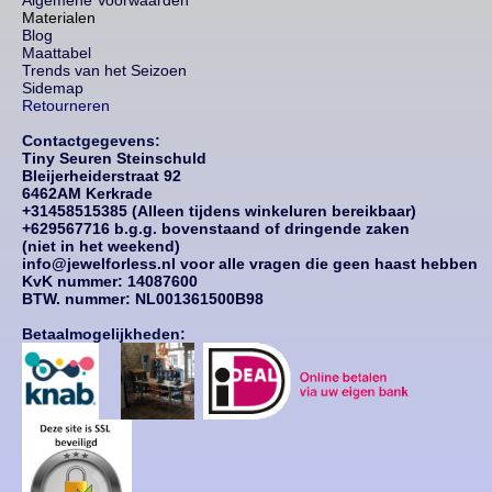
Algemene Voorwaarden
Materialen
Blog
Maattabel
Trends van het Seizoen
Sidemap
Retourneren
Contactgegevens:
Tiny Seuren Steinschuld
Bleijerheiderstraat 92
6462AM Kerkrade
+31458515385 (Alleen tijdens winkeluren bereikbaar)
+629567716 b.g.g. bovenstaand of dringende zaken
(niet in het weekend)
info@jewelforless.nl voor alle vragen die geen haast hebben
KvK nummer: 14087
600
BTW. nummer: NL001361500B98
Betaalmogelijkheden: