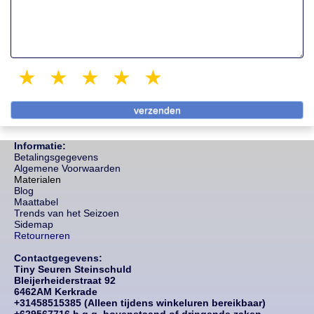
1 star
2 stars
3 stars
4 stars
5 stars
Informatie:
Betalingsgegevens
Algemene Voorwaarden
Materialen
Blog
Maattabel
Trends van het Seizoen
Sidemap
Retourneren
Contactgegevens:
Tiny Seuren Steinschuld
Bleijerheiderstraat 92
6462AM Kerkrade
+31458515385 (Alleen tijdens winkeluren bereikbaar)
+629567716 b.g.g. bovenstaand of dringende zaken