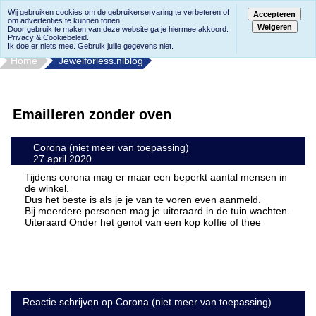
Wij gebruiken cookies om de gebruikerservaring te verbeteren of
Accepteren
om advertenties te kunnen tonen.
Weigeren
Door gebruik te maken van deze website ga je hiermee akkoord.
Privacy & Cookiebeleid.
Ik doe er niets mee. Gebruik jullie gegevens niet.
Home
Jewelforless.nlblog
Emailleren zonder oven
Corona (niet meer van toepassing)
27 april 2020
Tijdens corona mag er maar een beperkt aantal mensen in
de winkel.
Dus het beste is als je je van te voren even aanmeld.
Bij meerdere personen mag je uiteraard in de tuin wachten.
Uiteraard Onder het genot van een kop koffie of thee
Reactie schrijven op Corona (niet meer van toepassing)