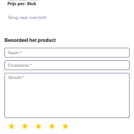
Prijs per: Stuk
Terug naar overzicht
Beoordeel het product
1 star
2 stars
3 stars
4 stars
5 stars