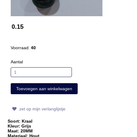
0.15
Voorraad:
40
Aantal
zet op mijn verlanglijstje
Soort: Kraal
Kleur: Grijs
Maat: 20MM
Materiaal: Hout