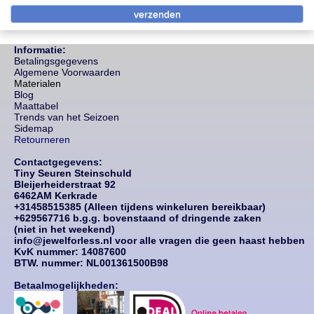
Informatie:
Betalingsgegevens
Algemene Voorwaarden
Materialen
Blog
Maattabel
Trends van het Seizoen
Sidemap
Retourneren
Contactgegevens:
Tiny Seuren Steinschuld
Bleijerheiderstraat 92
6462AM Kerkrade
+31458515385 (Alleen tijdens winkeluren bereikbaar)
+629567716 b.g.g. bovenstaand of dringende zaken
(niet in het weekend)
info@jewelforless.nl voor alle vragen die geen haast hebben
KvK nummer: 14087
600
BTW. nummer: NL001361500B98
Betaalmogelijkheden: