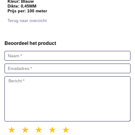
Kleur: Blauw
Dikte: 0,45MM
Prijs per: 100 meter
Terug naar overzicht
Beoordeel het product
1 star
2 stars
3 stars
4 stars
5 stars