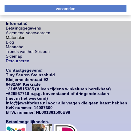
Informatie:
Betalingsgegevens
Algemene Voorwaarden
Materialen
Blog
Maattabel
Trends van het Seizoen
Sidemap
Retourneren
Contactgegevens:
Tiny Seuren Steinschuld
Bleijerheiderstraat 92
6462AM Kerkrade
+31458515385 (Alleen tijdens winkeluren bereikbaar)
+629567716 b.g.g. bovenstaand of dringende zaken
(niet in het weekend)
info@jewelforless.nl voor alle vragen die geen haast hebben
KvK nummer: 14087
600
BTW. nummer: NL001361500B98
Betaalmogelijkheden: