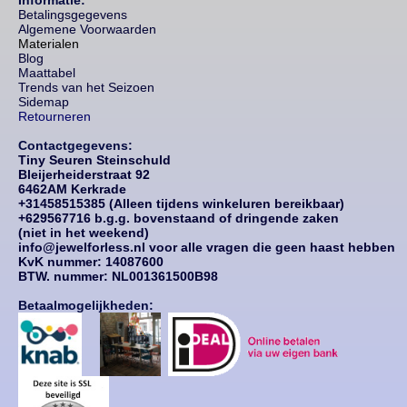
Betalingsgegevens
Algemene Voorwaarden
Materialen
Blog
Maattabel
Trends van het Seizoen
Sidemap
Retourneren
Contactgegevens:
Tiny Seuren Steinschuld
Bleijerheiderstraat 92
6462AM Kerkrade
+31458515385 (Alleen tijdens winkeluren bereikbaar)
+629567716 b.g.g. bovenstaand of dringende zaken
(niet in het weekend)
info@jewelforless.nl voor alle vragen die geen haast hebben
KvK nummer: 14087
600
BTW. nummer: NL001361500B98
Betaalmogelijkheden: