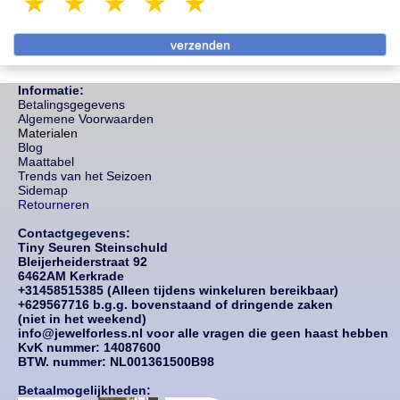
1 star
2 stars
3 stars
4 stars
5 stars
Informatie:
Betalingsgegevens
Algemene Voorwaarden
Materialen
Blog
Maattabel
Trends van het Seizoen
Sidemap
Retourneren
Contactgegevens:
Tiny Seuren Steinschuld
Bleijerheiderstraat 92
6462AM Kerkrade
+31458515385 (Alleen tijdens winkeluren bereikbaar)
+629567716 b.g.g. bovenstaand of dringende zaken
(niet in het weekend)
info@jewelforless.nl voor alle vragen die geen haast hebben
KvK nummer: 14087
600
BTW. nummer: NL001361500B98
Betaalmogelijkheden: