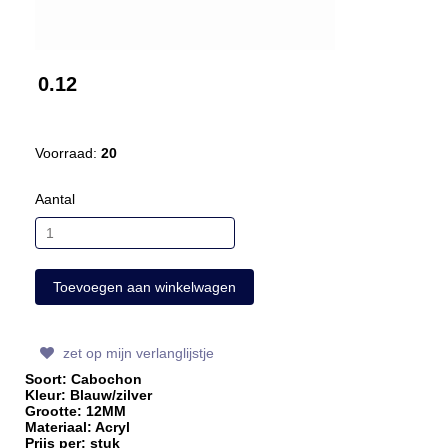
0.12
Voorraad:
20
Aantal
zet op mijn verlanglijstje
Soort: Cabochon
Kleur: Blauw/zilver
Grootte: 12MM
Materiaal: Acryl
Prijs per: stuk