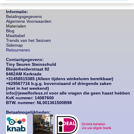
Informatie:
Betalingsgegevens
Algemene Voorwaarden
Materialen
Blog
Maattabel
Trends van het Seizoen
Sidemap
Retourneren
Contactgegevens:
Tiny Seuren Steinschuld
Bleijerheiderstraat 92
6462AM Kerkrade
+31458515385 (Alleen tijdens winkeluren bereikbaar)
+629567716 b.g.g. bovenstaand of dringende zaken
(niet in het weekend)
info@jewelforless.nl voor alle vragen die geen haast hebben
KvK nummer: 14087
600
BTW. nummer: NL001361500B98
Betaalmogelijkheden: