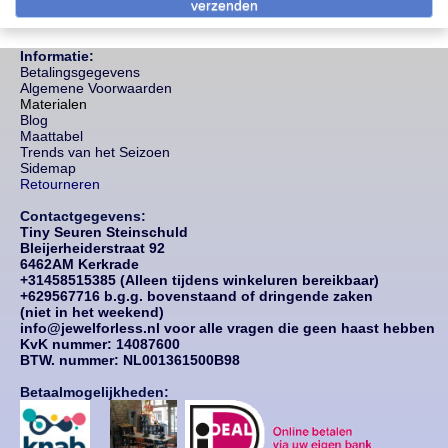
Informatie:
Betalingsgegevens
Algemene Voorwaarden
Materialen
Blog
Maattabel
Trends van het Seizoen
Sidemap
Retourneren
Contactgegevens:
Tiny Seuren Steinschuld
Bleijerheiderstraat 92
6462AM Kerkrade
+31458515385 (Alleen tijdens winkeluren bereikbaar)
+629567716 b.g.g. bovenstaand of dringende zaken
(niet in het weekend)
info@jewelforless.nl voor alle vragen die geen haast hebben
KvK nummer: 14087
600
BTW. nummer: NL001361500B98
Betaalmogelijkheden: