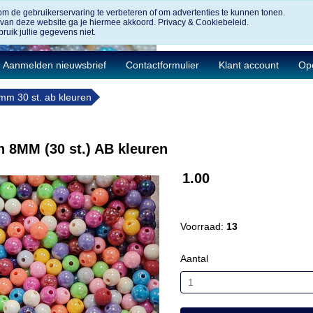
om de gebruikerservaring te verbeteren of om advertenties te kunnen tonen.
 van deze website ga je hiermee akkoord.
Privacy & Cookiebeleid.
ruik jullie gegevens niet.
Aanmelden nieuwsbrief
Contactformulier
Klant account
Ope
8mm 30 st. ab kleuren
n 8MM (30 st.) AB kleuren
1.00
Voorraad:
13
Aantal