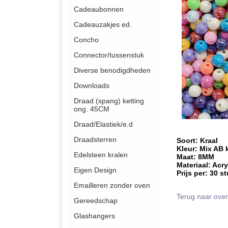
Cadeaubonnen
Cadeauzakjes ed.
Concho
Connector/tussenstuk
Diverse benodigdheden
Downloads
Draad (spang) ketting
ong. 45CM
Draad/Elastiek/e.d
Draadsterren
Soort: Kraal
Kleur: Mix AB k
Edelsteen kralen
Maat: 8MM
Materiaal: Acry
Eigen Design
Prijs per: 30 s
Emailleren zonder oven
Terug naar over
Gereedschap
Glashangers