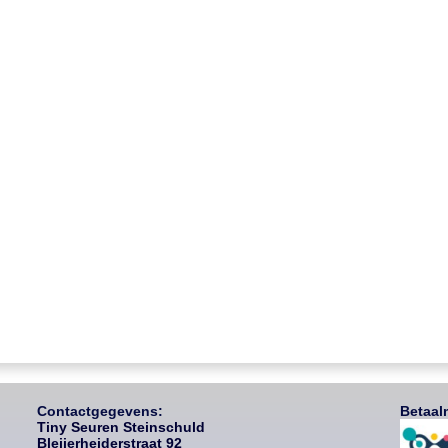
Contactgegevens:
Betaal
Tiny Seuren Steinschuld
Bleijerheiderstraat 92