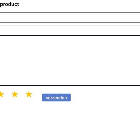
 product
r
 stars
3 stars
4 stars
5 stars