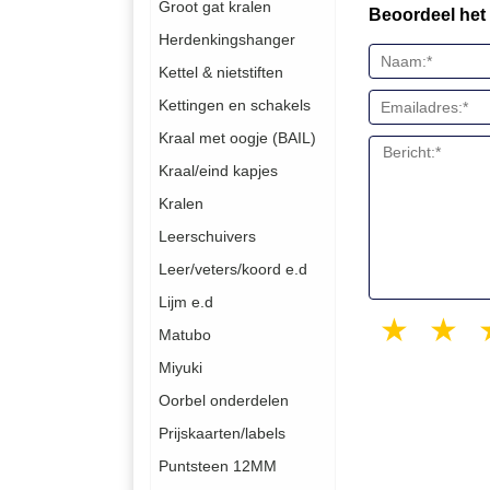
Groot gat kralen
Beoordeel het
Herdenkingshanger
Kettel & nietstiften
Kettingen en schakels
Kraal met oogje (BAIL)
Kraal/eind kapjes
Kralen
Leerschuivers
Leer/veters/koord e.d
Lijm e.d
1 sta
2
Matubo
Miyuki
Oorbel onderdelen
Prijskaarten/labels
Puntsteen 12MM