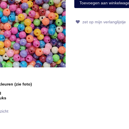
zet op mijn verlanglijstje
leuren (zie foto)
l
tuks
zicht