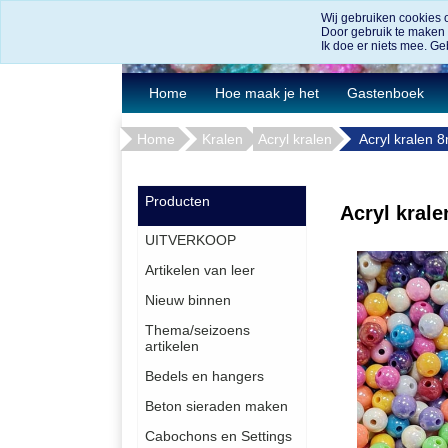
Wij gebruiken cookies 
Door gebruik te maken
Ik doe er niets mee. Geb
Home
Hoe maak je het
Gastenboek
Home
Kralen
Acryl kralen
Acryl kralen 
Producten
Acryl krale
UITVERKOOP
Artikelen van leer
Nieuw binnen
Thema/seizoens
artikelen
Bedels en hangers
Beton sieraden maken
Cabochons en Settings