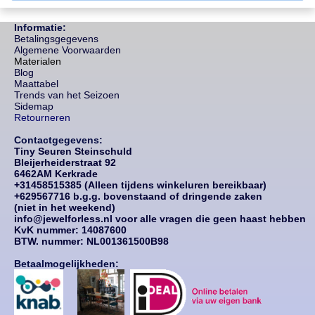
Informatie:
Betalingsgegevens
Algemene Voorwaarden
Materialen
Blog
Maattabel
Trends van het Seizoen
Sidemap
Retourneren
Contactgegevens:
Tiny Seuren Steinschuld
Bleijerheiderstraat 92
6462AM Kerkrade
+31458515385 (Alleen tijdens winkeluren bereikbaar)
+629567716 b.g.g. bovenstaand of dringende zaken
(niet in het weekend)
info@jewelforless.nl voor alle vragen die geen haast hebben
KvK nummer: 14087
600
BTW. nummer: NL001361500B98
Betaalmogelijkheden: