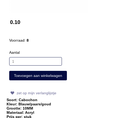
0.10
Voorraad:
8
Aantal
zet op mijn verlanglijstje
Soort: Cabochon
Kleur: Blauw/paars/goud
Grootte: 10MM
Materiaal: Acryl
Prijs per: stuk