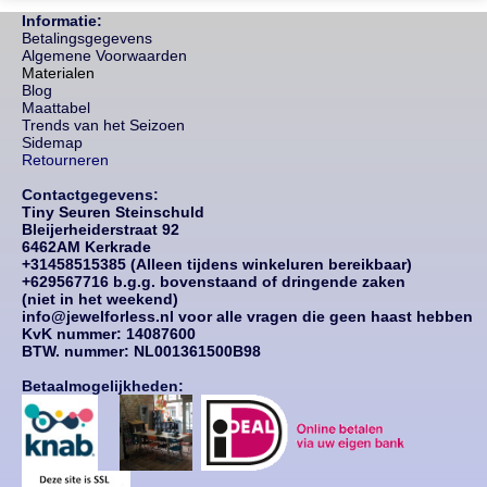
Informatie:
Betalingsgegevens
Algemene Voorwaarden
Materialen
Blog
Maattabel
Trends van het Seizoen
Sidemap
Retourneren
Contactgegevens:
Tiny Seuren Steinschuld
Bleijerheiderstraat 92
6462AM Kerkrade
+31458515385 (Alleen tijdens winkeluren bereikbaar)
+629567716 b.g.g. bovenstaand of dringende zaken
(niet in het weekend)
info@jewelforless.nl voor alle vragen die geen haast hebben
KvK nummer: 14087
600
BTW. nummer: NL001361500B98
Betaalmogelijkheden: