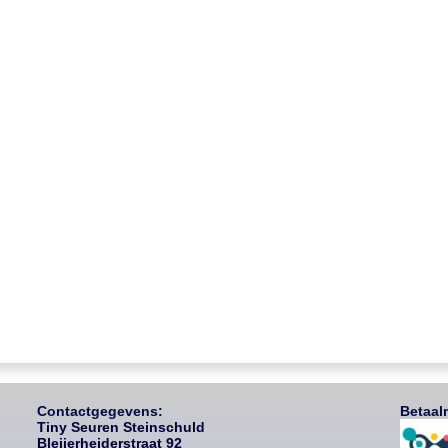
Contactgegevens:
Betaal
Tiny Seuren Steinschuld
Bleijerheiderstraat 92