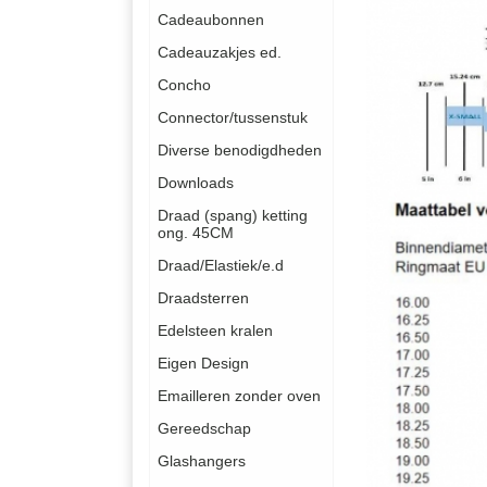
Cadeaubonnen
Cadeauzakjes ed.
Concho
Connector/tussenstuk
Diverse benodigdheden
Downloads
Draad (spang) ketting
ong. 45CM
Draad/Elastiek/e.d
Draadsterren
Edelsteen kralen
Eigen Design
Emailleren zonder oven
Gereedschap
Glashangers