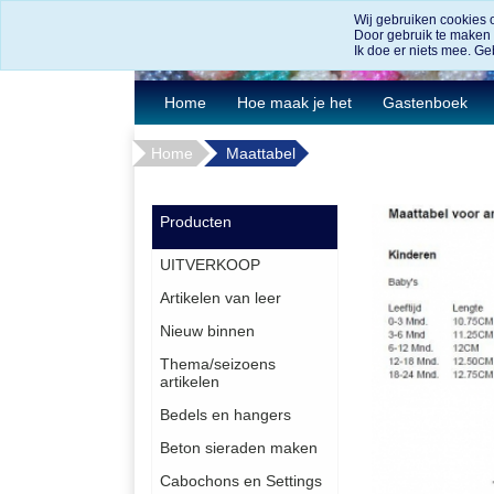
Wij gebruiken cookies 
Door gebruik te maken
Ik doe er niets mee. Geb
Home
Hoe maak je het
Gastenboek
Home
Maattabel
Producten
UITVERKOOP
Artikelen van leer
Nieuw binnen
Thema/seizoens
artikelen
Bedels en hangers
Beton sieraden maken
Cabochons en Settings