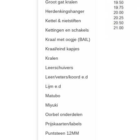
Groot gat kralen
Herdenkingshanger
Kettel & nietstiften
Kettingen en schakels
Kraal met oogje (BAIL)
Kraal/eind kapjes
Kralen
Leerschuivers
Leer/veters/koord e.d
Lijm e.d
Matubo
Miyuki
Oorbel onderdelen
Prijskaarten/labels
Puntsteen 12MM