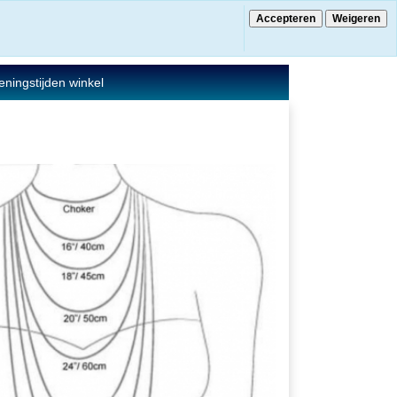
Accepteren
Weigeren
€ 0.00
0 Artikelen
ningstijden winkel